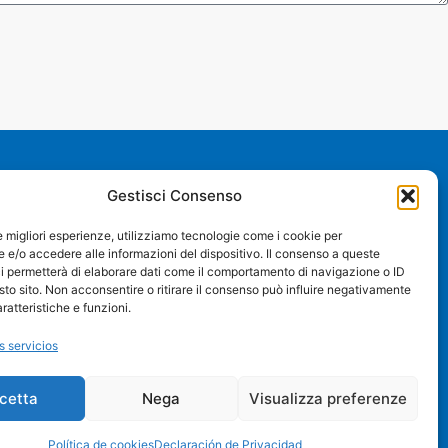
Gestisci Consenso
Guidetti Asia
le migliori esperienze, utilizziamo tecnologie come i cookie per
18 Kasem Samran 10 Alley, Khlong Tan Nuea,
e/o accedere alle informazioni del dispositivo. Il consenso a queste
i permetterà di elaborare dati come il comportamento di navigazione o ID
Watthana, Bangkok 10110 -Tailandia
sto sito. Non acconsentire o ritirare il consenso può influire negativamente
guidettiasialtd@gmail.com
ratteristiche e funzioni.
+66 090 970 7239
s servicios
cetta
Nega
Visualizza preferenze
protegido por:
Política de cookies
Declaración de Privacidad