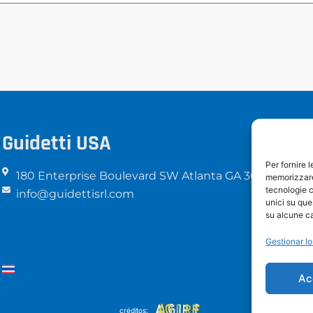
Guidetti USA
Per fornire 
180 Enterprise Boulevard SW Atlanta GA 30336
memorizzare 
tecnologie c
info@guidettisrl.com
unici su que
su alcune ca
Gestionar lo
Ac
créditos: