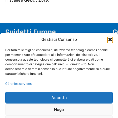
Installée début 2019.
Guidetti Europe
G
Gestisci Consenso
Via Salvi, 1 – 44045 Renazzo (FE) Italie
Per fornire le migliori esperienze, utilizziamo tecnologie come i cookie
info@guidettisrl.com
per memorizzare e/o accedere alle informazioni del dispositivo. Il
+39 051 6858511
consenso a queste tecnologie ci permetterà di elaborare dati come il
comportamento di navigazione o ID unici su questo sito. Non
TVA : IT01460390386
acconsentire o ritirare il consenso può influire negativamente su alcune
caratteristiche e funzioni.
Gérer les services
Accetta
Nega
Déclaration de confidentialité (UE)
Politique de cookies (UE)