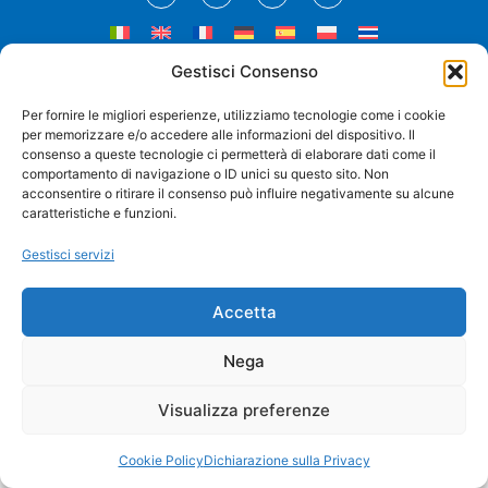
Gestisci Consenso
Privacy Policy
Cookie Policy
Disconoscimento
Per fornire le migliori esperienze, utilizziamo tecnologie come i cookie
per memorizzare e/o accedere alle informazioni del dispositivo. Il
protetto da:
credits:
consenso a queste tecnologie ci permetterà di elaborare dati come il
comportamento di navigazione o ID unici su questo sito. Non
acconsentire o ritirare il consenso può influire negativamente su alcune
caratteristiche e funzioni.
Gestisci servizi
Accetta
Nega
Visualizza preferenze
Cookie Policy
Dichiarazione sulla Privacy