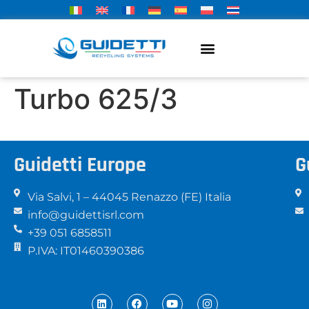
Turbo 625/3
Guidetti Europe
G
Via Salvi, 1 – 44045 Renazzo (FE) Italia
info@guidettisrl.com
+39 051 6858511
P.IVA: IT01460390386