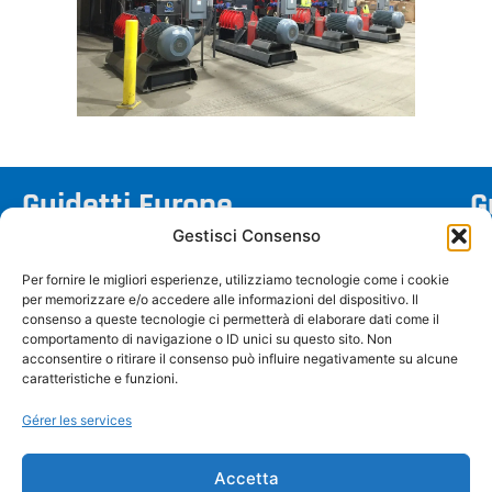
Guidetti Europe
G
Gestisci Consenso
Via Salvi, 1 – 44045 Renazzo (FE) Italie
Per fornire le migliori esperienze, utilizziamo tecnologie come i cookie
info@guidettisrl.com
per memorizzare e/o accedere alle informazioni del dispositivo. Il
+39 051 6858511
consenso a queste tecnologie ci permetterà di elaborare dati come il
comportamento di navigazione o ID unici su questo sito. Non
TVA : IT01460390386
acconsentire o ritirare il consenso può influire negativamente su alcune
caratteristiche e funzioni.
Gérer les services
Accetta